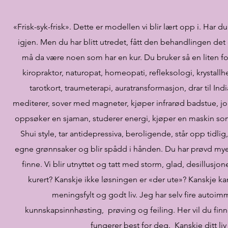
«Frisk-syk-frisk». Dette er modellen vi blir lært opp i. Har d
igjen. Men du har blitt utredet, fått den behandlingen det of
må da være noen som har en kur. Du bruker så en liten fo
kiropraktor, naturopat, homeopati, refleksologi, krystallhe
tarotkort, traumeterapi, auratransformasjon, drar til Ind
mediterer, sover med magneter, kjøper infrarød badstue, jor
oppsøker en sjaman, studerer energi, kjøper en maskin som l
Shui style, tar antidepressiva, beroligende, står opp tidli
egne grønnsaker og blir spådd i hånden. Du har prøvd mye 
finne. Vi blir utnyttet og tatt med storm, glad, desillusjoner
kurert? Kanskje ikke løsningen er «der ute»? Kanskje kan d
meningsfylt og godt liv. Jeg har selv fire auto
kunnskapsinnhøsting, prøving og feiling. Her vil du finne
fungerer best for deg. Kanskje ditt liv