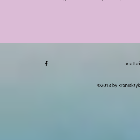
anette
©2018 by kronisksyk