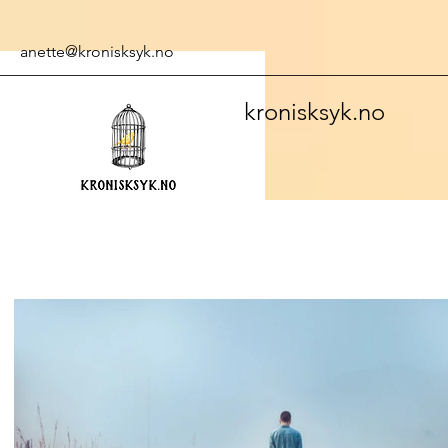
anette@kronisksyk.no
kronisksyk.no