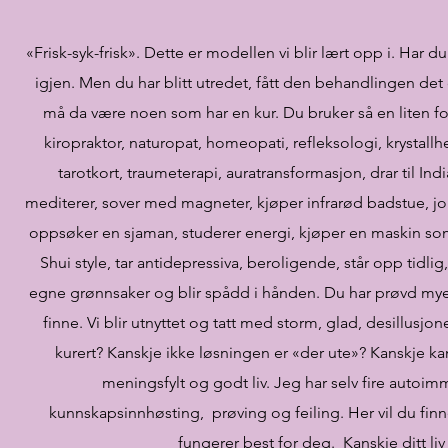
«Frisk-syk-frisk». Dette er modellen vi blir lært opp i. Har d
igjen. Men du har blitt utredet, fått den behandlingen det of
må da være noen som har en kur. Du bruker så en liten fo
kiropraktor, naturopat, homeopati, refleksologi, krystallhe
tarotkort, traumeterapi, auratransformasjon, drar til Ind
mediterer, sover med magneter, kjøper infrarød badstue, jor
oppsøker en sjaman, studerer energi, kjøper en maskin som l
Shui style, tar antidepressiva, beroligende, står opp tidli
egne grønnsaker og blir spådd i hånden. Du har prøvd mye 
finne. Vi blir utnyttet og tatt med storm, glad, desillusjoner
kurert? Kanskje ikke løsningen er «der ute»? Kanskje kan d
meningsfylt og godt liv. Jeg har selv fire auto
kunnskapsinnhøsting, prøving og feiling. Her vil du finne
fungerer best for deg. Kanskje ditt liv