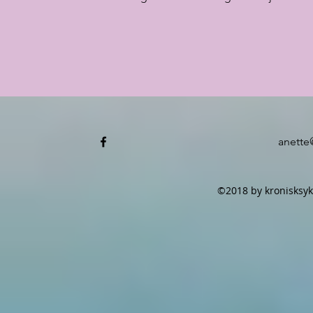
anette
©2018 by kronisksyk