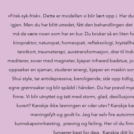
«Frisk-syk-frisk». Dette er modellen vi blir lært opp i. Har d
igjen. Men du har blitt utredet, fått den behandlingen det of
må da være noen som har en kur. Du bruker så en liten fo
kiropraktor, naturopat, homeopati, refleksologi, krystallhe
tarotkort, traumeterapi, auratransformasjon, drar til Ind
mediterer, sover med magneter, kjøper infrarød badstue, jor
oppsøker en sjaman, studerer energi, kjøper en maskin som l
Shui style, tar antidepressiva, beroligende, står opp tidli
egne grønnsaker og blir spådd i hånden. Du har prøvd mye 
finne. Vi blir utnyttet og tatt med storm, glad, desillusjoner
kurert? Kanskje ikke løsningen er «der ute»? Kanskje kan d
meningsfylt og godt liv. Jeg har selv fire auto
kunnskapsinnhøsting, prøving og feiling. Her vil du finne
fungerer best for deg. Kanskje ditt liv