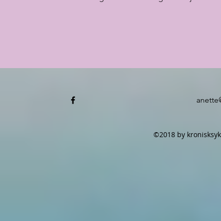
anette
©2018 by kronisksyk