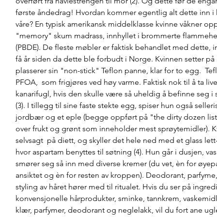
overført fra navlestrengen til mor (2). Og dette før de engang
første åndedrag! Hvordan kommer egentlig alt dette inn i
våre? En typisk amerikansk middelklasse kvinne våkner opp 
"memory" skum madrass, innhyllet i brommerte flammeh
(PBDE). De fleste møbler er faktisk behandlet med dette, in
få år siden da dette ble forbudt i Norge. Kvinnen setter p
plasserer sin "non-stick" Teflon panne, klar for to egg.  Te
PFOA,  som frigjøres ved høy varme. Faktisk nok til å ta live
kanarifugl, hvis den skulle være så uheldig å befinne seg 
(3). I tillegg til sine faste stekte egg, spiser hun også selleris
jordbær og et eple (begge oppført på "the dirty dozen list"
over frukt og grønt som inneholder mest sprøytemidler). K
selvsagt  på diett, og skyller det hele ned med et glass lett-
hvor aspartam benyttes til søtning (4). Hun går i dusjen, vas
smører seg så inn med diverse kremer (du vet, èn for øyepar
ansiktet og èn for resten av kroppen). Deodorant, parfyme
styling av håret hører med til ritualet. Hvis du ser på ingredi
konvensjonelle hårprodukter, sminke, tannkrem, vaskemidle
klær, parfymer, deodorant og neglelakk, vil du fort ane ugle