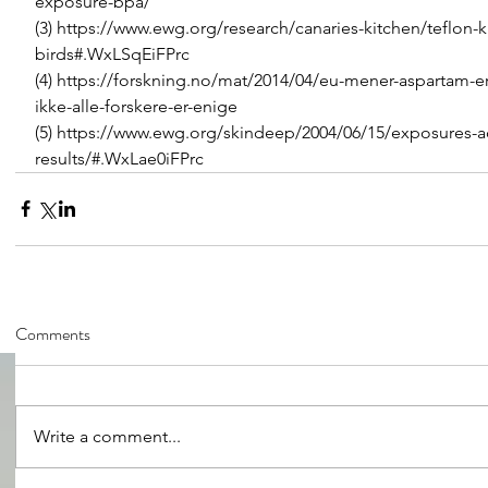
exposure-bpa/
(3) https://www.ewg.org/research/canaries-kitchen/teflon-ki
birds#.WxLSqEiFPrc
(4) https://forskning.no/mat/2014/04/eu-mener-aspartam-er
ikke-alle-forskere-er-enige
(5) https://www.ewg.org/skindeep/2004/06/15/exposures-a
results/#.WxLae0iFPrc
Comments
Write a comment...