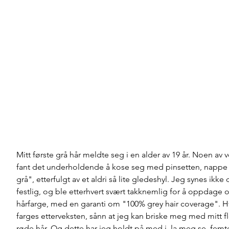
Mitt første grå hår meldte seg i en alder av 19 år. Noen av
fant det underholdende å kose seg med pinsetten, nappe
grå", etterfulgt av et aldri så lite gledeshyl. Jeg synes ikke d
festlig, og ble etterhvert svært takknemlig for å oppdage 
hårfarge, med en garanti om "100% grey hair coverage". H
farges etterveksten, sånn at jeg kan briske meg med mitt flo
røde hår. Og dette har jeg holdt på med i, la meg se, femte