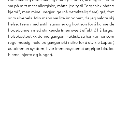
var på mitt mest allergiske, måtte jeg ty til "organisk hårfa
kjemi", men mine uregjerlige (nå betraktelig flere) grå, fort
som ulvepels. Min mann var lite imponert, da jeg valgte sk
helse. Frem med antihistaminer og kortison for å kunne d
hodebunnen med stinkende (men svært effektiv) hårfarge, i
helsekostbutikk denne gangen. Faktisk, så har kvinner som 
regelmessig, hele tre ganger økt risiko for å utvikle Lupus (
autoimmun sykdom, hvor immunsystemet angriper bla. ledd
hjerne, hjerte og lunger). 