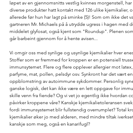
løpet av en gjennomsnitts vestlig kvinnes morgenstell, har 
diverse produkter hatt kontakt med 126 ulike kjemikalier, o
allerede før hun har lagt på sminke (5)! Som om ikke det va
gartneren Mr. Michaels på å utrydde ugress i hagen med de
middelet glyfosat, også kjent som "Roundup". Plenen som 
går barbeint gjennom for å hente avisen...
Vi omgir oss med synlige og usynlige kjemikalier hver enes
Stoffer som er fremmed for kroppen er en potensiell trusse
immunsytemet. Flere og flere opplever allergier mot latex, 
parfyme, mat, pollen, pelsdyr osv. Synkront har det vært en 
oppblomstring av autoimmune sykdommer. Personlig synes
ganske logisk, det kan ikke være en lett oppgave for imm
skille venn fra fiende? Og vi vet jo egentlig ikke hvordan c
påvirker kroppene våre? Kanskje kjemikalietoleransen svekk
fordi immunsystemet blir fullstendig overrumplet? Total k
kjemikalier øker jo med alderen, med mindre tiltak iverkset
kanskje som meg, også en kanarifugl? 