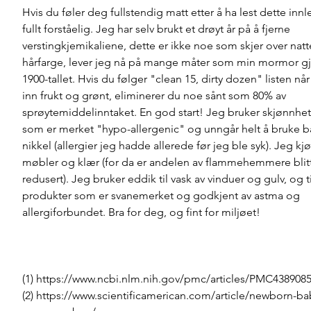
Hvis du føler deg fullstendig matt etter å ha lest dette innl
fullt forståelig. Jeg har selv brukt et drøyt år på å fjerne 
verstingkjemikaliene, dette er ikke noe som skjer over natt
hårfarge, lever jeg nå på mange måter som min mormor gjo
1900-tallet. Hvis du følger "clean 15, dirty dozen" listen nå
inn frukt og grønt, eliminerer du noe sånt som 80% av 
sprøytemiddelinntaket. En god start! Jeg bruker skjønnhe
som er merket "hypo-allergenic" og unngår helt å bruke b
nikkel (allergier jeg hadde allerede før jeg ble syk). Jeg kj
møbler og klær (for da er andelen av flammehemmere blitt
redusert). Jeg bruker eddik til vask av vinduer og gulv, og t
produkter som er svanemerket og godkjent av astma og 
allergiforbundet. Bra for deg, og fint for miljøet! 
(1) https://www.ncbi.nlm.nih.gov/pmc/articles/PMC4389085
(2) https://www.scientificamerican.com/article/newborn-ba