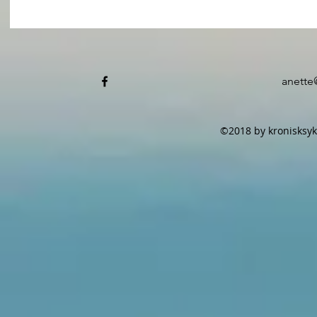
anette
©2018 by kronisksyk