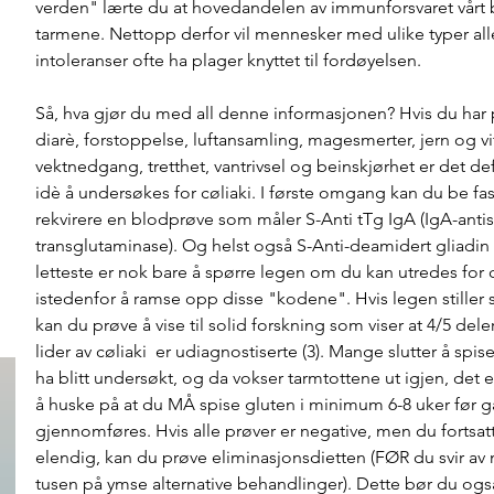
verden" lærte du at hovedandelen av immunforsvaret vårt b
tarmene. Nettopp derfor vil mennesker med ulike typer all
intoleranser ofte ha plager knyttet til fordøyelsen. 
Så, hva gjør du med all denne informasjonen? Hvis du har
diarè, forstoppelse, luftansamling, magesmerter, jern og 
vektnedgang, tretthet, vantrivsel og beinskjørhet er det def
idè å undersøkes for cøliaki. I første omgang kan du be fas
rekvirere en blodprøve som måler S-Anti tTg IgA (IgA-antis
transglutaminase). Og helst også S-Anti-deamidert gliadin 
letteste er nok bare å spørre legen om du kan utredes for c
istedenfor å ramse opp disse "kodene". Hvis legen stiller 
kan du prøve å vise til solid forskning som viser at 4/5 del
lider av cøliaki  er udiagnostiserte (3). Mange slutter å spis
ha blitt undersøkt, og da vokser tarmtottene ut igjen, det er
å huske på at du MÅ spise gluten i minimum 6-8 uker før g
gjennomføres. Hvis alle prøver er negative, men du fortsatt
elendig, kan du prøve eliminasjonsdietten (FØR du svir av
tusen på ymse alternative behandlinger). Dette bør du ogs