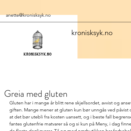
anette@kronisksyk.no
kronisksyk.no
Greia med gluten
Gluten har i mange år blitt rene skjellsordet, avvist og ans
giften. Mange mener at gluten kun bør unngås ved påvist c
at det bør utebli fra kosten uansett, og i beste fall begrens
fantes glutenfrie matvarer så og si kun på Meny, i dag finnes
de fleste dagligvarer. Til og med nærbutikken har forbeho