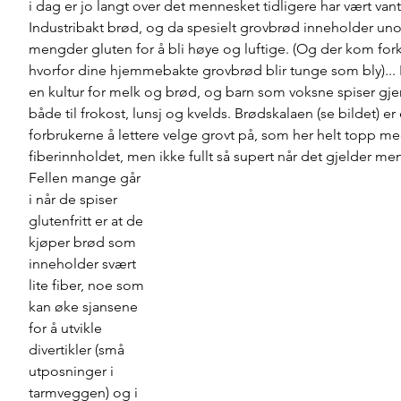
i dag er jo langt over det mennesket tidligere har vært vant 
Industribakt brød, og da spesielt grovbrød inneholder uno
mengder gluten for å bli høye og luftige. (Og der kom fork
hvorfor dine hjemmebakte grovbrød blir tunge som bly)..
en kultur for melk og brød, og barn som voksne spiser gje
både til frokost, lunsj og kvelds. Brødskalaen (se bildet) er
forbrukerne å lettere velge grovt på, som her helt topp me
fiberinnholdet, men ikke fullt så supert når det gjelder m
Fellen mange går 
i når de spiser 
glutenfritt er at de 
kjøper brød som 
inneholder svært 
lite fiber, noe som 
kan øke sjansene 
for å utvikle 
divertikler (små 
utposninger i 
tarmveggen) og i 