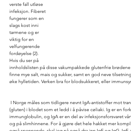
verste fall utløse 
infeksjon. Fiberet 
fungerer som en 
slags kost inni 
tarmene og er 
viktig for en 
velfungerende 
fordøyelse (2). 
Hvis du ser på 
innholdslisten på disse vakumpakkede glutenfrie brødene 
finne mye salt, mais og sukker, samt en god neve tilsetnings
øke hylletiden. Verken bra for blodsukkeret, eller immunsy
 I Norge måles som tidligere nevnt IgA-antistoffer mot transglutaminase 
(gluten) i blodet som et ledd i å påvise cøliaki. Ig er en fork
immunglobulin, og IgA er en del av infeksjonsforsvaret vår
og på slimhinnene. For å gjøre det hele hakket mer kompl
også spennende, skal jeg nå også dra inn IgE og IgG. IgE-a