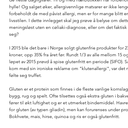
hylle! Og salget øker, allergivennlige matvarer er ikke leng
forbeholdt de med påvist allergi, men er for mange blitt en
livsstilen. I dette innlegget skal jeg prøve å belyse om dett
meningsløst uten en cøliaki-diagnose, eller om det faktisk 
seg?
I 2015 ble det bare i Norge solgt glutenfrie produkter for 2
kroner, opp 35% fra året før. Rundt 1/3 av alle mellom 15 og
løpet av 2015 prøvd å spise glutenfritt en periode (SIFO). 
kom med sin ironiske reklame om "klutenallergi", var de
følte seg truffet. 
Gluten er et protein som finnes i de fleste vanlige kornslag
bygg, rug og spelt. Ofte tilsettes også ekstra gluten i bakve
fører til økt luftighet og er et utmerket bindemiddel. Havre e
for gluten (av typen gliadin), men kan forurenses under pr
Bokhvete, mais, hirse, quinoa og ris er også glutenfritt. 