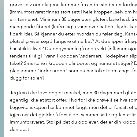
prøve selv om plagene kommer fra andre steder en fordøy
(immunforsvaret finnes stort sett i hele kroppen, selv om
er i tarmene). Minimum 30 dager uten gluten, bare husk å e
manglende fiberet (linfrø lagt i vann over natten i kjøleska
fiberkilde). Så kjenner du etter hvordan du føler deg. Kan
plutselig viser seg å fungere utmerket? At du slipper å kj
har strikk i livet? Du begynner å gå ned i vekt (inflammasjo
tendens til å gi "vann i kroppen"/ødemer). Hodepinen sli
taket? Smertene i kroppen blir borte, og humøret stiger? 
plagsomme "indre uroen" som du har tolket som angst fo
dugg for solen? 
Jeg kan ikke love deg et mirakel, men 30 dager med glutenf
egentlig ikke et stort offer. Hvorfor ikke prøve å se hva som
Legevitenskapen har kommet langt, men det er forsatt et g
igjen når det gjelder å forstå det sammensatte og fantastis
immunforsvaret. Stol på det du opplever, det er din kropp,
den best! 