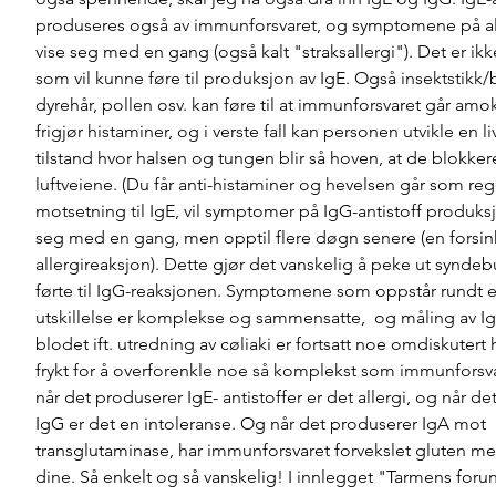
produseres også av immunforsvaret, og symptomene på alle
vise seg med en gang (også kalt "straksallergi"). Det er ik
som vil kunne føre til produksjon av IgE. Også insektstikk/bi
dyrehår, pollen osv. kan føre til at immunforsvaret går am
frigjør histaminer, og i verste fall kan personen utvikle en l
tilstand hvor halsen og tungen blir så hoven, at de blokkere
luftveiene. (Du får anti-histaminer og hevelsen går som rege
motsetning til IgE, vil symptomer på IgG-antistoff produksj
seg med en gang, men opptil flere døgn senere (en forsin
allergireaksjon). Dette gjør det vanskelig å peke ut synd
førte til IgG-reaksjonen. Symptomene som oppstår rundt e
utskillelse er komplekse og sammensatte,  og måling av IgG
blodet ift. utredning av cøliaki er fortsatt noe omdiskutert he
frykt for å overforenkle noe så komplekst som immunforsvare
når det produserer IgE- antistoffer er det allergi, og når de
IgG er det en intoleranse. Og når det produserer IgA mot 
transglutaminase, har immunforsvaret forvekslet gluten me
dine. Så enkelt og så vanskelig! I innlegget "Tarmens foru