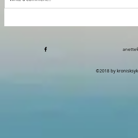
anette
©2018 by kronisksyk