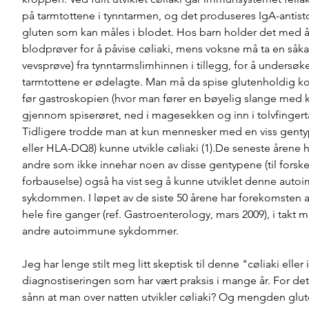
på tarmtottene i tynntarmen, og det produseres IgA-antisto
gluten som kan måles i blodet. Hos barn holder det med å v
blodprøver for å påvise cøliaki, mens voksne må ta en såkal
vevsprøve) fra tynntarmslimhinnen i tillegg, for å undersøk
tarmtottene er ødelagte. Man må da spise glutenholdig kost
før gastroskopien (hvor man fører en bøyelig slange med
gjennom spiserøret, ned i magesekken og inn i tolvfingert
Tidligere trodde man at kun mennesker med en viss gent
eller HLA-DQ8) kunne utvikle cøliaki (1).De seneste årene 
andre som ikke innehar noen av disse gentypene (til forske
forbauselse) også ha vist seg å kunne utviklet denne aut
sykdommen. I løpet av de siste 50 årene har forekomsten av
hele fire ganger (ref. Gastroenterology, mars 2009), i takt
andre autoimmune sykdommer. 
Jeg har lenge stilt meg litt skeptisk til denne "cøliaki eller
diagnostiseringen som har vært praksis i mange år. For det 
sånn at man over natten utvikler cøliaki? Og mengden glut