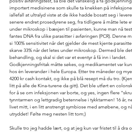
positiv avføringstest, så ble det vanskelig å få godkjenning t
importert medisinene som skulle ta knekken på infeksjonen.
iallefall at ultralyd viste at de ikke hadde bosatt seg i lever
senere endret prosedyrene seg, fra tidligere å måtte lete 
under mikroskop i bæsjen til pasienten, kunne man nå tes
fantes DNA fra ulike parasitter i avføringen (PCR). Denne m
si 100% sensitivitet når det gjelder de mest kjente parasitte
skarve 33% når det letes under mikroskop. Dermed ble det
behandling, og skal si det var et eventyr å få inn i landet. 
Godkjenningsfritak måtte søkes, og medikamentet var kun
hos èn leverandør i hele Europa. Etter tre måneder og mye
4200 kr cash kontakt, og ikke på blå resept må du tro. (Kjen
litt på alle de Kina-turene da gitt). Det ble utført en colonsk
for å se om infeksjonen var borte, og yes, ingen flere "skru
tynntarmen og lettgradig betennelse i tykktarmen! 16 år, n
livet mitt, i en litt anstrengt symbiose med amøbene, og nå
utryddet! Følte meg nesten litt tom;) 
Skulle tro jeg hadde lært, og at jeg kun var fristet til å dra o