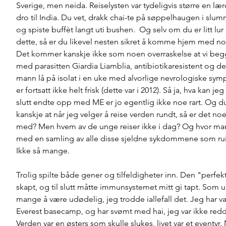
Sverige, men neida. Reiselysten var tydeligvis større en læ
dro til India. Du vet, drakk chai-te på søppelhaugen i sl
og spiste buffèt langt uti bushen.  Og selv om du er litt lur 
dette, så er du likevel nesten sikret å komme hjem med noe 
Det kommer kanskje ikke som noen overraskelse at vi be
med parasitten Giardia Liamblia, antibiotikaresistent og de
mann lå på isolat i en uke med alvorlige nevrologiske sym
er fortsatt ikke helt frisk (dette var i 2012). Så ja, hva kan jeg 
slutt endte opp med ME er jo egentlig ikke noe rart. Og du
kanskje at når jeg velger å reise verden rundt, så er det no
med? Men hvem av de unge reiser ikke i dag? Og hvor mang
med en samling av alle disse sjeldne sykdommene som rui
Ikke så mange. 
Trolig spilte både gener og tilfeldigheter inn. Den "perfek
skapt, og til slutt måtte immunsystemet mitt gi tapt. Som 
mange å være udødelig, jeg trodde iallefall det. Jeg har 
Everest basecamp, og har svømt med hai, jeg var ikke redd
Verden var en østers som skulle slukes, livet var et eventyr. 