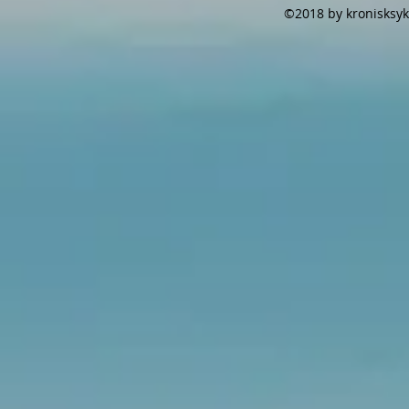
©2018 by kronisksyk