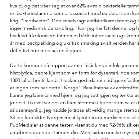
kveld, og det viser seg at over 62% av min bakterielle tarmf
en bakteriestamme som er assosiert med soldater som ko
krig. "Iraqibacter". Den er selvsagt antibiotikaresistent og 
ingen medisinsk behandling. Hvor jeg har fått denne, og 
har klart å kolonisere tarmen er både interessant og skr
år med backpakking og ukritisk smaking av alt verden har å 
definitivt noe med saken å gjøre. 
Dette kommer på toppen av min 16 år lange infeksjon me
histolytica, bedre kjent som en form for dysenteri, noe som
1800 tallet her til lands. Husker godt da min tidligere fastle
er ingen som har dette i Norge". Resultatene av antistoffte
kunne jeg bare ta med hjem, og jeg satt igjen og tenkte at 
jo best. Likevel var det en liten stemme i hodet som sa at de
så usannsynlig, jeg hadde jo tross alt veldig mange stempel
Så jeg kontaktet Norges mest kjente tropemedisinspesialist
PubMed sier at denne testen viser at du med 92-96% sikker
amøbene boende i tarmen din. Men, siden norske myndig