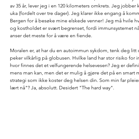
av 35 år, lever jeg i en 120 kilometers omkrets. Jeg jobber k
uka (fordelt over tre dager). Jeg klarer ikke engang å kom
Bergen for å besøke mine elskede venner! Jeg må hvile hve
og kostholdet er svært begrenset, fordi immunsystemet nå 
anser det meste for å være en fiende. 
Moralen er, at har du en autoimmun sykdom, tenk deg litt 
peker vilkårlig på globusen. Hvilke land har stor risiko for 
hvor finnes det et velfungerende helsevesen? Jeg er definiti
mens man kan, men det er mulig å gjøre det på en smart m
strategi som ikke koster deg helsen din. Som min far pleier 
lært nå"? Ja, absolutt. Desidert "The hard way". 