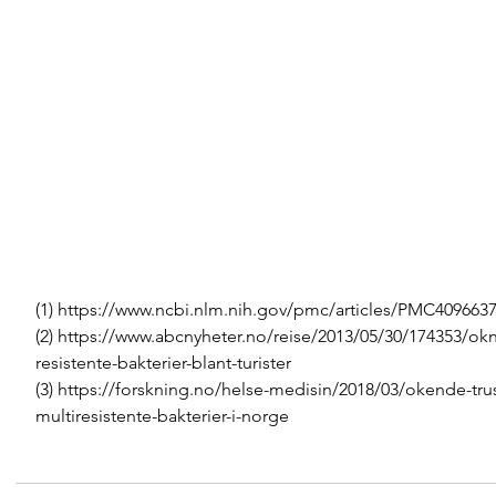
(1) https://www.ncbi.nlm.nih.gov/pmc/articles/PMC4096637
(2) https://www.abcnyheter.no/reise/2013/05/30/174353/okn
resistente-bakterier-blant-turister
(3) https://forskning.no/helse-medisin/2018/03/okende-trus
multiresistente-bakterier-i-norge