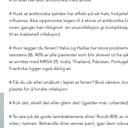
# Husk at antibiotika sjelden har effekt på sår hals, forkjølel
influensa. Ikke oppmuntre legen til å skrive ut antibiotika f
noen ganger kan riktignok  en virusinfeksjon gi komplikas
til en bakteriell infeksjon). 
# Hvor legger du ferien? Italia og Hellas har store proble
resistens (8). 40% av alle pasienter som blir skrevet ut fra sy
er smittet med MRSA (9). India, Thailand, Pakistan, Portuga
Frankrike ligger også dårlig an.
# Får du sår eller småkutt i løpet av ferien? Bruk sårrens, 
plaster for å hindre infeksjon. 
# Kok det, skrell det eller glem det! (gjelder mat i utlandet)
# Ta vare på de gode tarmbakteriene dine! Rundt 80% av 
sitter i tarmen. Behandle dine venner pent, gjør dem robu