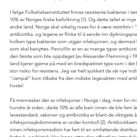
I følge Folkehelseinstituttet finnes resistente bakterier i ta
10% av Norges friske befolkning (1). Og dette tallet er mye
andre land. Norge skal virkelig roses for å være restriktiv i
antibiotika, og legene er flinke til å sende inn dyrkningsprø
hvilken type bakterier som utgjør infeksjonen, og dermed 
som skal benyttes. Penicillin er en av mange typer antibiot
den første som ble oppdaget (av Alexander Flemming i 192
land kjører gjerne på med en bredspektret type som i det l
stor risiko for resistens. Jeg var helt sjokkert da vår nye ind
"Jampal" kom tilbake fra den indiske legevakten med antibio
hoste! 
Få mennesker dør av infeksjoner i Norge i dag, men for m
hundre år siden, døde 10% av alle barn innen de ble fem år
levestandard, vaksiner og antibiotika er blant de viktigste år
infeksjonssykdommene er under kontroll (2). Antibiotikae
innen infeksjonsmedisin har ført til en omfattende distribu
forbruk, og faktisk ikke lenge etter den offentlige introduk