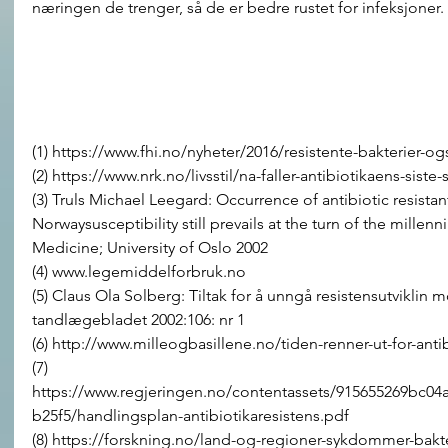
næringen de trenger, så de er bedre rustet for infeksjoner. 
(1) https://www.fhi.no/nyheter/2016/resistente-bakterier-ogs
(2) https://www.nrk.no/livsstil/na-faller-antibiotikaens-siste
(3) Truls Michael Leegard: Occurrence of antibiotic resistant
Norwaysusceptibility still prevails at the turn of the millenn
Medicine; University of Oslo 2002
(4) www.legemiddelforbruk.no
(5) Claus Ola Solberg: Tiltak for å unngå resistensutviklin mo
tandlægebladet 2002:106: nr 1
(6) http://www.milleogbasillene.no/tiden-renner-ut-for-anti
(7) 
https://www.regjeringen.no/contentassets/915655269bc04
b25f5/handlingsplan-antibiotikaresistens.pdf
(8) https://forskning.no/land-og-regioner-sykdommer-bakter