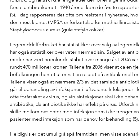
første antibiotikumet i 1940 årene, kom de første rapporter
(3). I dag rapporteres det ofte om resistens i nyhetene, hv
den mest kjente. (MRSA er forkortelse for methicillinresist
Staphylococcus aureus (gule stafylokokker). 
Legemiddelforbruket har statistikker over salg av legemidl
har også statistikker over veterinærmedisin. Salget av antiba
midler har vært noenlunde stabilt over mange år. I 2006 var
rundt 490 millioner kroner. Tallene fra 2006 viser at ca en fj
befolkningen hentet ut minst én resept på antibakteriell mi
Tallene viser også at nærmere 2/3 av det samlede antibioti
går til behandling av infeksjoner i luftveiene. Infeksjoner i l
ofte forårsaket av virus, og virusinfeksjoner skal ikke beha
antibiotika, da antibiotika ikke har effekt på virus. Utfordrin
skille mellom pasienter med infeksjon som ikke trenger ant
pasienter med infeksjon som har behov for behandling (5).
Heldigvis er det umulig å spå fremtiden, men visse scenar