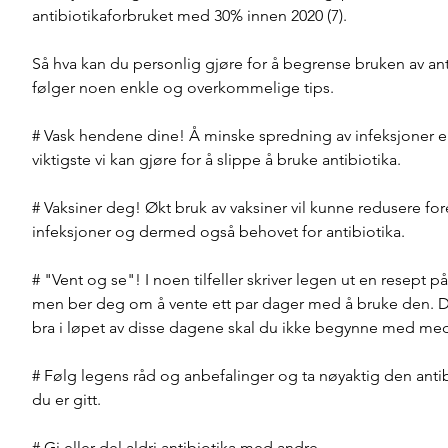
antibiotikaforbruket med 30% innen 2020 (7). 
Så hva kan du personlig gjøre for å begrense bruken av ant
følger noen enkle og overkommelige tips.
# Vask hendene dine! Å minske spredning av infeksjoner er
viktigste vi kan gjøre for å slippe å bruke antibiotika. 
# Vaksiner deg! Økt bruk av vaksiner vil kunne redusere fo
infeksjoner og dermed også behovet for antibiotika.
# "Vent og se"! I noen tilfeller skriver legen ut en resept på
men ber deg om å vente ett par dager med å bruke den. D
bra i løpet av disse dagene skal du ikke begynne med med
# Følg legens råd og anbefalinger og ta nøyaktig den anti
du er gitt.
# Gi eller del aldri antibiotika med andre.