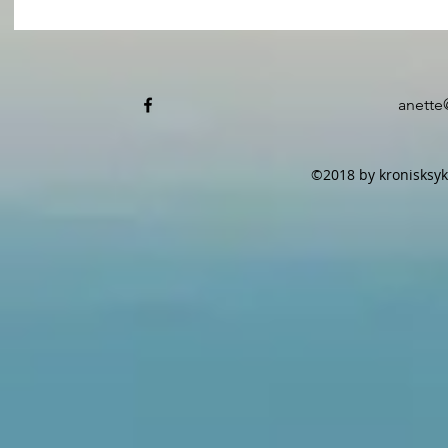
anette
©2018 by kronisksyk