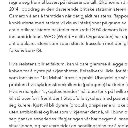
regne seg frem til basert på nåværende tall. Økonomen Jim 
2014 i oppdrag av den daværende britiske statsministeren 
Cameron å anslå fremtiden når det gjaldt resistens. Rappor
konkluderte med at flere vil dø av infeksjoner på grunn av 
antibiotikaresistente bakterier enn kreft i 2050 dersom ikke t
inn umiddelbart. WHO (World Health Organization) har utp
antibiotikaresistens som «den største trusselen mot den g
folkehelsen» (6). 
Hvis resistens blir et faktum, kan vi bare glemme å legge o
kniven for å pynte på skjønnheten. Reiselivet vil lide, for få 
som innsats se "Taj Mahal" tross sin prakt. Ubetydelige sår k
problem hvis sykdomsfremkallende (patogene) bakterier får
Hvis vi mangler "sykepleiehender" nå, bare tenk på hvilke u
vil stå ovenfor i fremtiden! Stappfulle sykehus med pasient
seg kurere. Kjøtt vil bli dyrere (produksjonsprisene vil øke 
uten antibiotika) og livet som vi kjenner det nå, vil i bunn 
seg ganske annerledes. Regjeringen vår har begynt å innse 
situasjonen, og har utarbeidet en handlingsplan for å redu