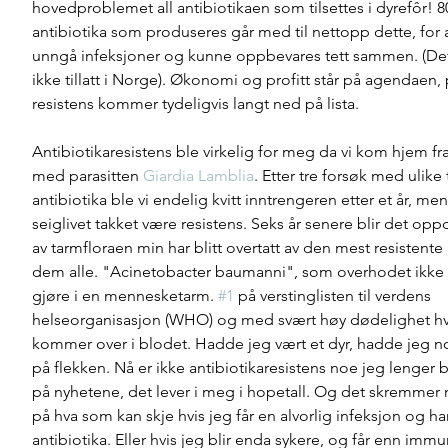
hovedproblemet all antibiotikaen som tilsettes i dyrefôr! 80
antibiotika som produseres går med til nettopp dette, for a
unngå infeksjoner og kunne oppbevares tett sammen. (Dett
ikke tillatt i Norge). Økonomi og profitt står på agendaen, 
resistens kommer tydeligvis langt ned på lista.
Antibiotikaresistens ble virkelig for meg da vi kom hjem fra
med parasitten 
Giardia Lamblia
. Etter tre forsøk med ulike 
antibiotika ble vi endelig kvitt inntrengeren etter et år, men
seiglivet takket være resistens. Seks år senere blir det opp
av tarmfloraen min har blitt overtatt av den mest resistente
dem alle. "Acinetobacter baumanni", som overhodet ikke 
gjøre i en mennesketarm. 
#1
 på verstinglisten til verdens 
helseorganisasjon (WHO) og med svært høy dødelighet hv
kommer over i blodet. Hadde jeg vært et dyr, hadde jeg nok 
på flekken. Nå er ikke antibiotikaresistens noe jeg lenger 
på nyhetene, det lever i meg i hopetall. Og det skremmer
på hva som kan skje hvis jeg får en alvorlig infeksjon og ha
antibiotika. Eller hvis jeg blir enda sykere, og får enn immun