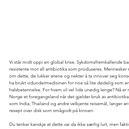
Vi står midt oppi en global krise. Sykdomsfremkallende bakt
resistente mot all antibiotika som produseres. Mennesker m
om dette, de lukker ørene og nekter å ta innover seg kons
ha brukt vidundermedisinen for noe så lite dødelig som en
halsbetennelse. For hvem vil vel lide unødig lenge? Nå er r
Norge et foregangsland når det gjelder bruk av antibiotika
som India, Thailand og andre velkjente reisemål, langer ant
resept over disk som smågodt på kinoen. 
Du tenker kanskje at dette var da ikke særlig lurt, men fakti