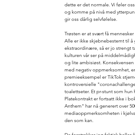
dette er det normale. Vi føler os
og komme på nivå med ytterpunkt
gir oss dårlig selvfølelse.
Trøsten er at svært få mennesker v
Alle er ikke skjebnebestemt til å g
ekstraordinære, så er jo strengt t
kulturen vår ser på middelmådig
og lite ambisiøst. Konsekvensen 
med negativ oppmerksomhet, en
premieeksempel er TikTok stjern
kontroversielle "coronachallenge
toalettseter. Et pr-stunt som hun h
Platekontrakt er fortsatt ikke i
Anthem" har nå generert over 500
mediaoppmerksomheten i kjølvanne
den som kan. 
Da foretrekker jeg faktisk heller 