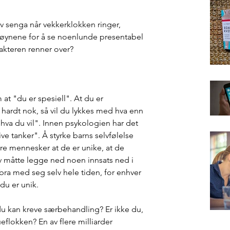
 senga når vekkerklokken ringer, 
r øynene for å se noenlunde presentabel 
rakteren renner over? 
t "du er spesiell". At du er 
ardt nok, så vil du lykkes med hva enn 
 hva du vil". Innen psykologien har det 
e tanker". Å styrke barns selvfølelse 
ære mennesker at de er unike, at de 
elv måtte legge ned noen innsats ned i 
 bra med seg selv hele tiden, for enhver 
 du er unik. 
 du kan kreve særbehandling? Er ikke du, 
eflokken? En av flere milliarder 