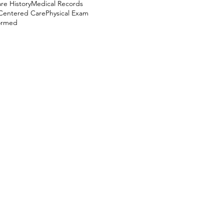
re History
Medical Records
-Centered Care
Physical Exam
formed