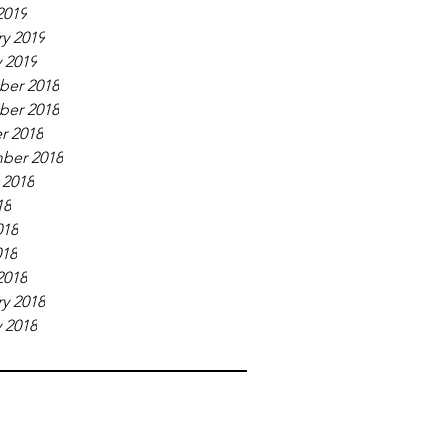
2019
y 2019
 2019
er 2018
er 2018
r 2018
ber 2018
 2018
18
018
018
2018
y 2018
 2018