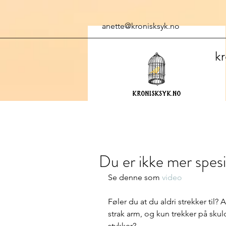
anette@kronisksyk.no
kr
Du er ikke mer spesi
Se denne som 
video
Føler du at du aldri strekker til? A
strak arm, og kun trekker på sku
stykker? 