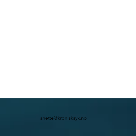
anette@kronisksyk.no