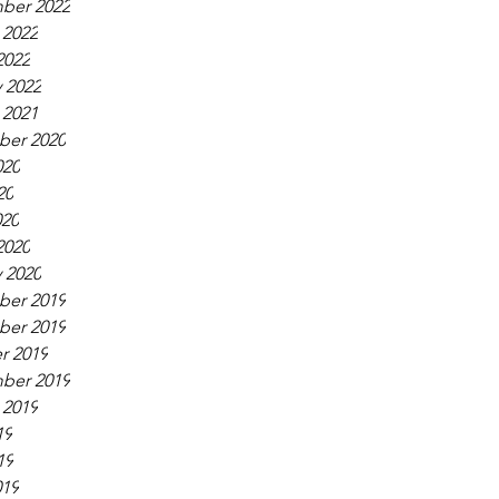
ber 2022
 2022
2022
 2022
 2021
er 2020
020
20
020
2020
 2020
er 2019
er 2019
r 2019
ber 2019
 2019
19
19
019