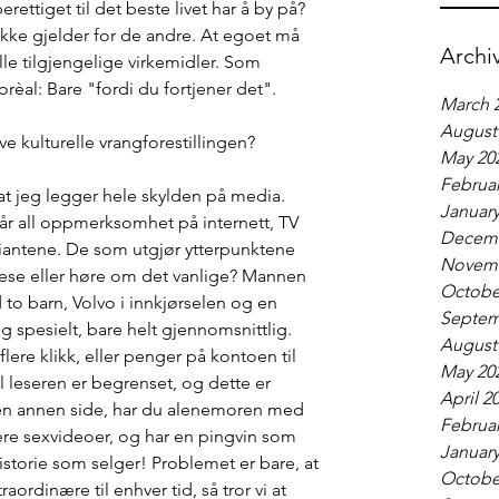
ettiget til det beste livet har å by på? 
ikke gjelder for de andre. At egoet må 
Archi
lle tilgjengelige virkemidler. Som 
rèal: Bare "fordi du fortjener det". 
March 
August
 kulturelle vrangforestillingen? 
May 20
Februar
 at jeg legger hele skylden på media. 
January
år all oppmerksomhet på internett, TV 
Decemb
riantene. De som utgjør ytterpunktene 
Novemb
 lese eller høre om det vanlige? Mannen 
Octobe
to barn, Volvo i innkjørselen og en 
Septem
g spesielt, bare helt gjennomsnittlig. 
August
 flere klikk, eller penger på kontoen til 
May 20
leseren er begrenset, og dette er 
April 2
den annen side, har du alenemoren med 
Februar
ære sexvideoer, og har en pingvin som 
January
storie som selger! Problemet er bare, at 
Octobe
rdinære til enhver tid, så tror vi at 