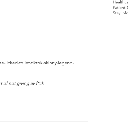
Healthca
Patient
Stay In
e-licked-toilet-tiktok-skinny-legend-
t of not giving av f*ck