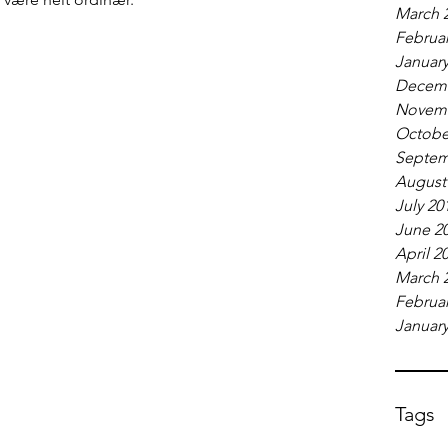
March 
Februar
January
Decemb
Novemb
Octobe
Septem
August
July 20
June 2
April 2
March 
Februar
January
Tags