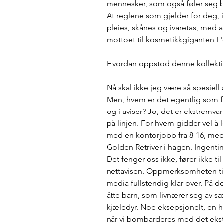
mennesker, som også føler seg ber
At reglene som gjelder for deg, 
pleies, skånes og ivaretas, med a
mottoet til kosmetikkgiganten L'o
Hvordan oppstod denne kollektive
Nå skal ikke jeg være så spesiell
Men, hvem er det egentlig som f
og i aviser? Jo, det er ekstremva
på linjen. For hvem gidder vel å
med en kontorjobb fra 8-16, med 
Golden Retriver i hagen. Ingentin
Det fenger oss ikke, fører ikke til
nettavisen. Oppmerksomheten til 
media fullstendig klar over. På 
åtte barn, som livnærer seg av s
kjæledyr. Noe eksepsjonelt, en hi
når vi bombarderes med det ekstrao