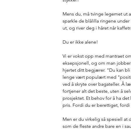
Mens du, må tvinge legemet ut av
sparkle de blålilla ringene unde
ut, og river deg i håret når kaffet
Du er ikke alene!
Vi er vokst opp med mantraet om a
eksepsjonell, og om man jobber h
hjertet ditt begjærer. "Du kan bli
lenge vært populært med "positiv
ved å skryte over bagateller. Å l
fortjener alt det beste, uten å s
prosjektet. Et behov for å ha det
pris. Fordi du er berettiget, fordi
Men er du virkelig så spesiell at
som de fleste andre bare en i sau