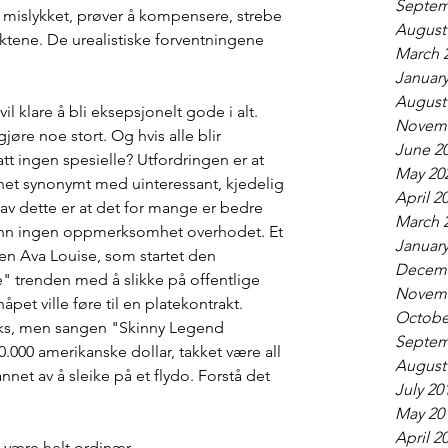
Septem
s mislykket, prøver å kompensere, strebe 
August
ene. De urealistiske forventningene 
March 
January
August
il klare å bli eksepsjonelt gode i alt. 
Novemb
jøre noe stort. Og hvis alle blir 
June 2
att ingen spesielle? Utfordringen er at 
May 20
het synonymt med uinteressant, kjedelig 
April 2
av dette er at det for mange er bedre 
March 
n ingen oppmerksomhet overhodet. Et 
January
en Ava Louise, som startet den 
Decemb
" trenden med å slikke på offentlige 
Novemb
åpet ville føre til en platekontrakt. 
Octobe
 boks, men sangen "Skinny Legend 
Septem
.000 amerikanske dollar, takket være all 
August
t av å sleike på et flydo. Forstå det 
July 20
May 20
April 2
å være helt ordinær. 