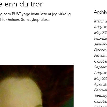
e enn du tror
Archi
g som PUST-yoga instruktør at jeg virkelig
 for helsen. Som sykepleier...
March 
August
May 20
Februar
January
Decemb
Novemb
Octobe
Septem
August
May 20
April 2
Februar
January
Octobe