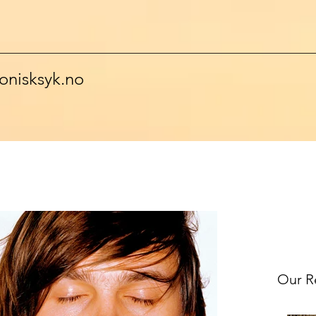
onisksyk.no
Our R