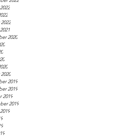
ber 2022
 2022
2022
 2022
 2021
er 2020
020
20
020
2020
 2020
er 2019
er 2019
r 2019
ber 2019
 2019
19
19
019