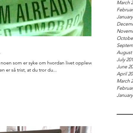
March 
Februar
January
Decemb
Novemb
Octobe
Septem
E
August
July 20
e noen som er syke om hvordan livet oppleves.
June 2
 er så trist, at du tror du...
April 2
March 
Februar
January