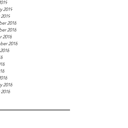
2019
y 2019
 2019
er 2018
er 2018
r 2018
ber 2018
 2018
18
018
018
2018
y 2018
 2018