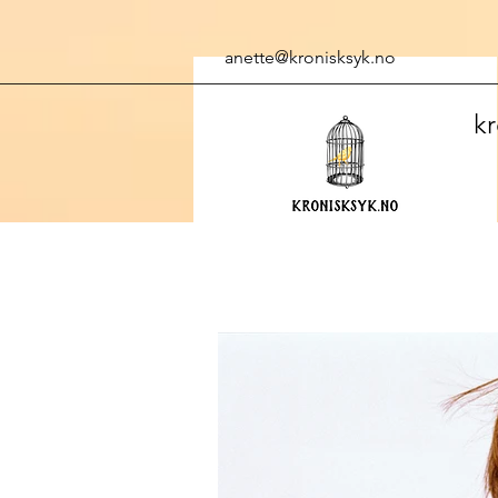
anette@kronisksyk.no
kr