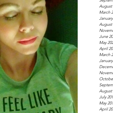
Septem
August
March 
January
August
Novemb
June 2
May 20
April 2
March 
January
Decemb
Novemb
Octobe
Septem
August
July 20
May 20
April 2