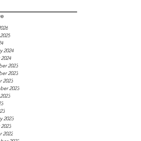
ve
2026
 2025
24
y 2024
 2024
er 2023
er 2023
r 2023
ber 2023
 2023
23
023
y 2023
 2023
r 2022