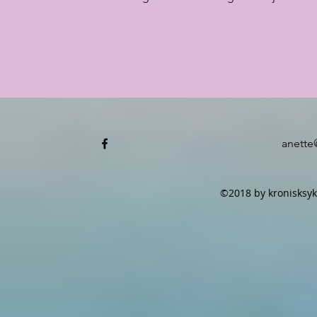
anette
©2018 by kronisksyk