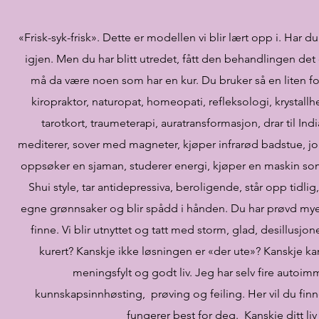
«Frisk-syk-frisk». Dette er modellen vi blir lært opp i. Har d
igjen. Men du har blitt utredet, fått den behandlingen det of
må da være noen som har en kur. Du bruker så en liten fo
kiropraktor, naturopat, homeopati, refleksologi, krystallhe
tarotkort, traumeterapi, auratransformasjon, drar til Ind
mediterer, sover med magneter, kjøper infrarød badstue, jor
oppsøker en sjaman, studerer energi, kjøper en maskin som l
Shui style, tar antidepressiva, beroligende, står opp tidli
egne grønnsaker og blir spådd i hånden. Du har prøvd mye 
finne. Vi blir utnyttet og tatt med storm, glad, desillusjoner
kurert? Kanskje ikke løsningen er «der ute»? Kanskje kan d
meningsfylt og godt liv. Jeg har selv fire auto
kunnskapsinnhøsting, prøving og feiling. Her vil du finne
fungerer best for deg. Kanskje ditt liv